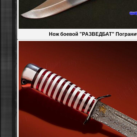
Нож боевой "РАЗВЕДБАТ" Пoгpaни