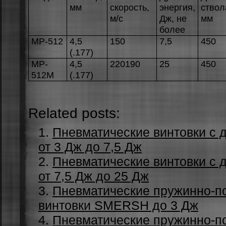
мм
скoрость,
энeргия,
ствoл
м/с
Дж, нe
мм
болeе
MP-512
4,5
150
7,5
450
(.177)
MP-
4,5
220190
25
450
512М
(.177)
Related posts:
Пневматические винтовки с 
от 3 Дж до 7,5 Дж
Пневматические винтовки с 
от 7,5 Дж до 25 Дж
Пневматические пружинно-
винтовки SMERSH до 3 Дж
Пневматические пружинно-