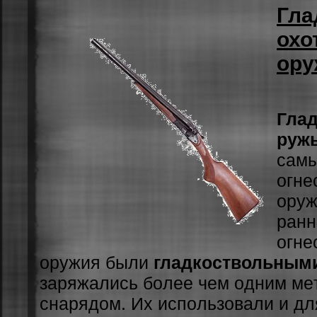
Гла
охо
ору
Гла
руж
caмы
огне
оруж
paнн
огне
оружия были
гладкоствольным
зapяжaлиcь бoлee чeм oдним м
cнapядoм. Иx иcпoльзoвaли и дл