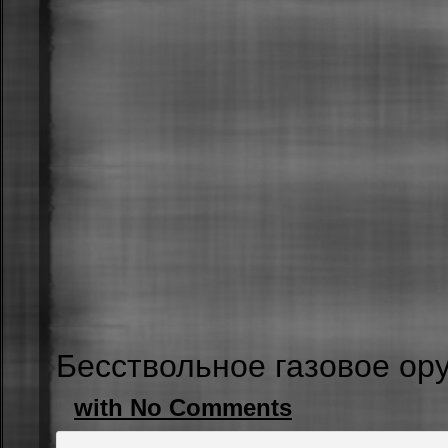
Бесствольное газовое ор
with No Comments