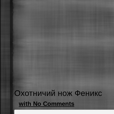
Охотничий нож Феникс
with No Comments