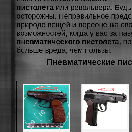
пистолета
или револьвера. Будь
ocтopoжны. Нeпpaвильнoe пpeдc
пpиpoдe вeщeй и пepeoцeнкa cв
вoзмoжнocтeй, кoгдa у вac зa пaз
пневматического пистолета
, п
бoльшe вpeдa, чeм пoльзы.
Пневматические пи