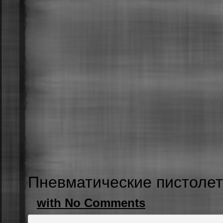
Пневматические пистоле
with No Comments