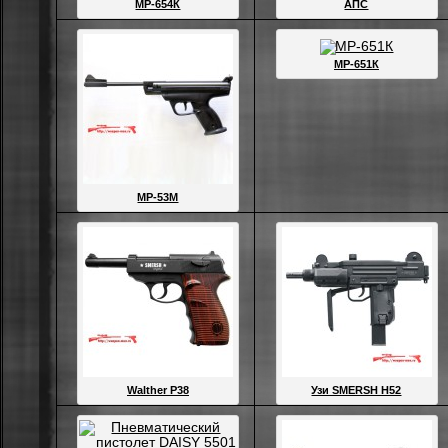
МР-654К
АПС
МР-651К
МР-53М
Walther P38
Узи SMERSH H52