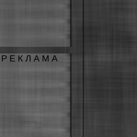
Р Е К Л А М А