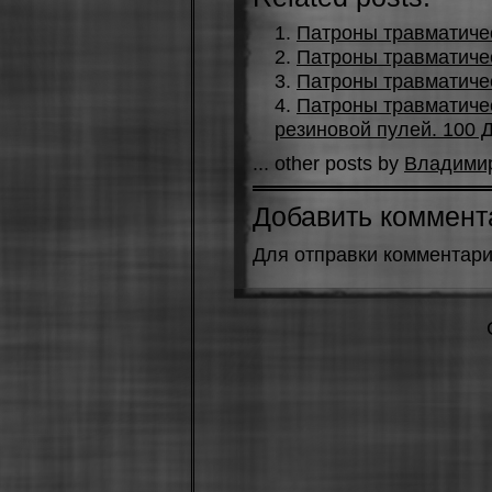
Патроны травматиче
Патроны травматиче
Патроны травматичес
Патроны травматиче
резиновой пулей. 100 
... other posts by
Владими
Добавить коммент
Для отправки комментар