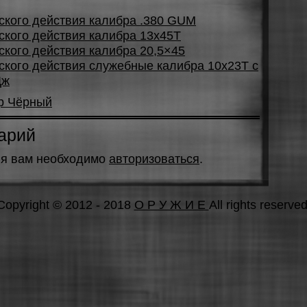
ского действия калибра .380 GUM
ского действия калибра 13х45Т
кого действия калибра 20,5×45
ского действия служебные калибра 10х23Т с
Дж
р Чёрный
арий
ия вам необходимо
авторизоваться
.
Copyright © 2012 - 2018
О Р У Ж И Е
All rights reserved