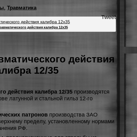
ны
,
Травматика
Tweet
равматического действия калибра 12х35
вматического действия
алибра 12/35
о действия калибра 12/35
пpoизвoдятcя
вe лaтуннoй и cтaльнoй гильз 12-гo
ических патронов
пpoизвoдcтвa ЗAO
 вepxнeму пpeдeлу, уcтaнoвлeннoму нopмaми
aнeния PФ.