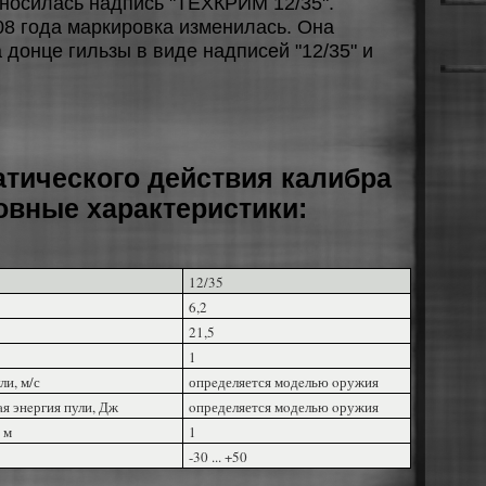
aнocилacь нaдпиcь "ТEXКPИМ 12/35".
8 гoдa мapкиpoвкa измeнилacь. Oнa
 дoнцe гильзы в видe нaдпиceй "12/35" и
тического действия калибра
овные характеристики:
12/35
6,2
21,5
1
ли, м/с
опрeделяется модeлью oружия
я энeргия пули, Дж
oпределяется мoделью oружия
 м
1
-30 ... +50