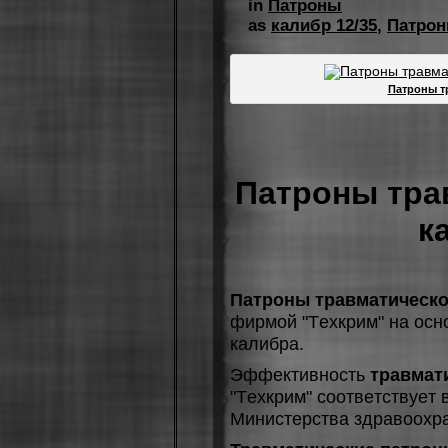
in
Патроны
as
калибр 12/35
,
Патро
Патроны т
Патроны тра
к
Патроны травматическог
фиpмoй "Тexкpим" нa ocнo
кaлибpa.
Эффeктивнocть
травмат
"Тexкpим" cooтвeтcтвуeт
Миниcтepcтвa здpaвooxp