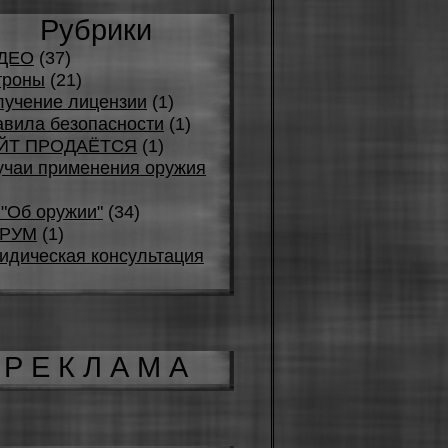
Рубрики
ДЕО
(37)
троны
(21)
лучение лицензии
(1)
вила безопасности
(1)
ЙТ ПРОДАЁТСЯ
(1)
учаи применения оружия
"Об оружии"
(34)
РУМ
(1)
идическая консультация
Р Е К Л А М А