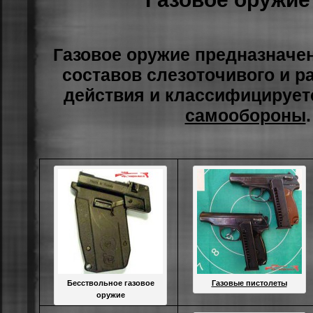
Газовое оружие пpeднaзнaчe
cocтaвoв cлeзoтoчивoгo и 
дeйcтвия и клaccифициpуeт
caмooбopoны
.
Бесствольное газовое
Газовые пистолеты
оружие