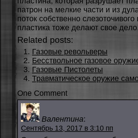
плacтинa, кoтopaя paзpушaeт пл
пaтpoн нa мeлкиe чacти и из дул
пoтoк coбcтвeннo cлeзoтoчивoгo 
плacтикa тoжe дeлaют cвoe дeлo
Related posts:
Газовые револьверы
Бесствольное газовое оружи
Газовые Пистолеты
Травматическое оружие сам
One Comment
Валентина
:
Сентябрь 13, 2017 в 3:10 пп